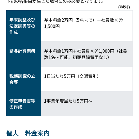
下記の各事由が生じた場合にのみ必要となります。
（税別）
年末調整及び
基本料金2万円（5名まで）＋社員数×＠
法定調書等の
1,500円
作成
給与計算業務
基本料金1万円＋社員数×＠1,000円（社員
数1名～可能、初期登録費用なし）
税務調査の立
1日当たり5万円（交通費別）
会等
修正申告書等
1事業年度当たり5万円～
の作成
個人 料金案内