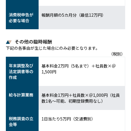
消費税申告が
報酬月額の5カ月分（最低12万円）
必要な場合
その他の臨時報酬
下記の各事由が生じた場合にのみ必要となります。
（税別）
年末調整及び
基本料金2万円（5名まで）＋社員数×＠
法定調書等の
1,500円
作成
給与計算業務
基本料金1万円＋社員数×＠1,000円（社員
数1名～可能、初期登録費用なし）
税務調査の立
1日当たり5万円（交通費別）
会等