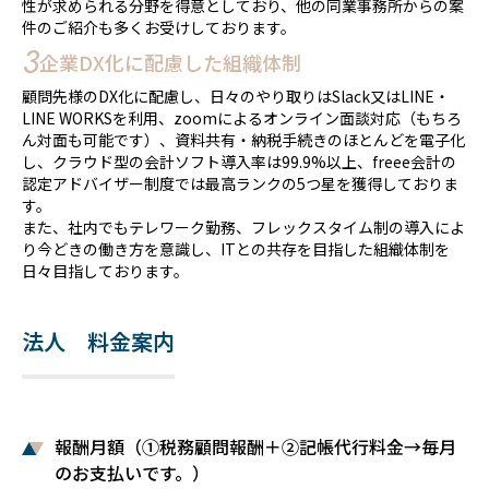
性が求められる分野を得意としており、他の同業事務所からの案
件のご紹介も多くお受けしております。
3
企業DX化に配慮した組織体制
顧問先様のDX化に配慮し、日々のやり取りはSlack又はLINE・
LINE WORKSを利用、zoomによるオンライン面談対応（もちろ
ん対面も可能です）、資料共有・納税手続きのほとんどを電子化
し、クラウド型の会計ソフト導入率は99.9%以上、freee会計の
認定アドバイザー制度では最高ランクの5つ星を獲得しておりま
す。
また、社内でもテレワーク勤務、フレックスタイム制の導入によ
り今どきの働き方を意識し、ITとの共存を目指した組織体制を
日々目指しております。
法人 料金案内
報酬月額（①税務顧問報酬＋②記帳代行料金→毎月
のお支払いです。）