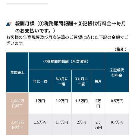
報酬月額（①税務顧問報酬＋②記帳代行料金→毎月
のお支払いです。）
お客様の年商規模及び月次決算のご希望に応じた下記の金額でご
ざいます。
（税別）
①税務顧問報酬（月次決算）
②記帳代
年間売上
行料金
6カ月に
3カ月に
年に一度
毎月
一度
一度
1,000万
1万円
1.2万円
1.5万円
2万
0.5万円
円以下
円
3,000万
1.5万円
1.7万円
2万円
2.5
0.7万円
円以下
万円