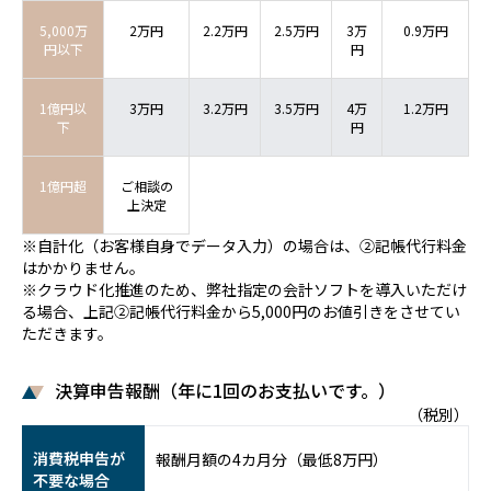
5,000万
2万円
2.2万円
2.5万円
3万
0.9万円
円以下
円
1億円以
3万円
3.2万円
3.5万円
4万
1.2万円
下
円
1億円超
ご相談の
上決定
※自計化（お客様自身でデータ入力）の場合は、②記帳代行料金
はかかりません。
※クラウド化推進のため、弊社指定の会計ソフトを導入いただけ
る場合、上記②記帳代行料金から5,000円のお値引きをさせてい
ただきます。
決算申告報酬（年に1回のお支払いです。）
（税別）
消費税申告が
報酬月額の4カ月分（最低8万円）
不要な場合