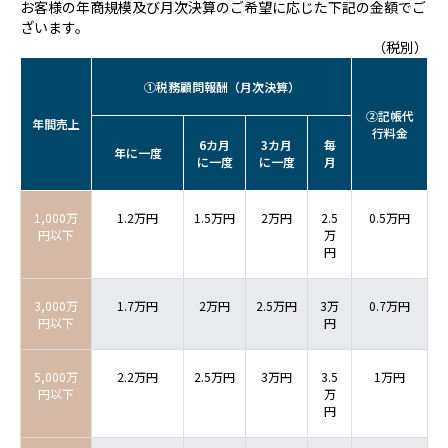
お客様の年商規模及び月次決算のご希望に応じた下記の金額でご
ざいます。
（税別）
①税務顧問報酬（月次決算）
②記帳代
年間売上
行料金
6カ月
3カ月
毎
年に一度
に一度
に一度
月
1,000万
1.2万円
1.5万円
2万円
2.5
0.5万円
円以下
万
円
3,000万
1.7万円
2万円
2.5万円
3万
0.7万円
円以下
円
5,000万
2.2万円
2.5万円
3万円
3.5
1万円
円以下
万
円